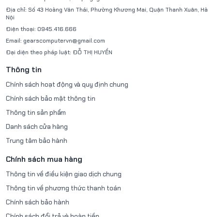
Tương thích tốt với các màn hình đời mới và cả các thiết
Địa chỉ:
Số 43 Hoàng Văn Thái, Phường Khương Mai, Quận Thanh Xuân, Hà
Nội
bị cũ.
Điện thoại:
0945.416.666
Tiết kiệm điện – Không cần nguồn phụ
Email:
gearscomputervn@gmail.com
TDP chỉ 30W, hoạt động ổn định chỉ với nguồn cấp từ khe
Đại diện theo pháp luật:
ĐỖ THỊ HUYỀN
PCIe, không yêu cầu nguồn phụ.
Thích hợp cho các hệ thống có nguồn công suất thấp (chỉ
Thông tin
cần PSU 300W trở lên).
Chính sách hoạt động và quy định chung
Công nghệ NVIDIA GPU Boost tự động điều chỉnh xung nhịp
Chính sách bảo mật thông tin
để đạt hiệu năng tối ưu mà vẫn tiết kiệm điện.
Tương thích rộng – Dễ nâng cấp
Thông tin sản phẩm
Hỗ trợ DirectX 12 và OpenGL 4.5, tương thích với hầu hết
Danh sách cửa hàng
các phần mềm đồ họa và trò chơi hiện nay.
Trung tâm bảo hành
Tương thích với Windows 10, 11 và các phiên bản hệ điều
hành phổ biến khác.
Chính sách mua hàng
Cài đặt dễ dàng, driver được nhận diện nhanh chóng qua
Thông tin về điều kiện giao dịch chung
phần mềm GeForce Experience.
Thông tin về phương thức thanh toán
Thông số kỹ thuật chính
Chính sách bảo hành
GPU: NVIDIA GeForce GT1030
Chính sách đổi trả và hoàn tiền