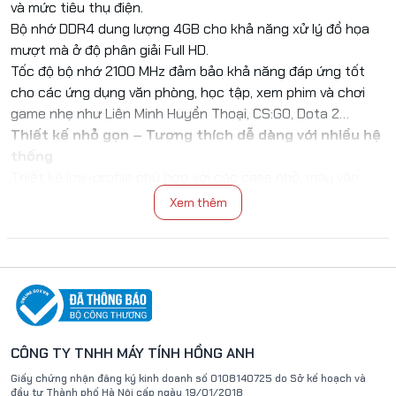
và mức tiêu thụ điện.
Bộ nhớ DDR4 dung lượng 4GB cho khả năng xử lý đồ họa
mượt mà ở độ phân giải Full HD.
Tốc độ bộ nhớ 2100 MHz đảm bảo khả năng đáp ứng tốt
cho các ứng dụng văn phòng, học tập, xem phim và chơi
game nhẹ như Liên Minh Huyền Thoại, CS:GO, Dota 2…
Thiết kế nhỏ gọn – Tương thích dễ dàng với nhiều hệ
thống
Thiết kế low-profile phù hợp với các case nhỏ, máy văn
phòng hoặc HTPC.
Xem thêm
Đi kèm bracket low-profile, dễ dàng lắp đặt vào các thùng
máy mini hoặc slim.
Tản nhiệt chủ động với quạt làm mát giúp card vận hành
ổn định trong thời gian dài.
Kết nối hình ảnh chất lượng cao
Trang bị cổng HDMI và DVI-D hỗ trợ xuất hình ảnh đồng
thời đến hai màn hình.
CÔNG TY TNHH MÁY TÍNH HỒNG ANH
Hỗ trợ độ phân giải lên đến 4K @60Hz qua cổng HDMI 2.0,
Giấy chứng nhận đăng ký kinh doanh số
0108140725
do Sở kế hoạch và
mang đến trải nghiệm hình ảnh sắc nét, sống động.
đầu tư Thành phố Hà Nội
cấp ngày 19/01/2018