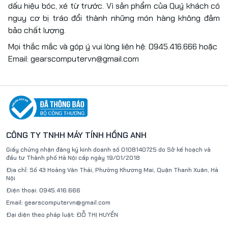
dấu hiệu bóc, xé từ trước. Vì sản phẩm của Quý khách có
nguy cơ bị tráo đổi thành những món hàng không đảm
bảo chất lượng.
Mọi thắc mắc và góp ý vui lòng liên hệ:
0945.416.666
hoặc
Email:
gearscomputervn@gmail.com
CÔNG TY TNHH MÁY TÍNH HỒNG ANH
Giấy chứng nhận đăng ký kinh doanh số
0108140725
do Sở kế hoạch và
đầu tư Thành phố Hà Nội
cấp ngày 19/01/2018
Địa chỉ:
Số 43 Hoàng Văn Thái, Phường Khương Mai, Quận Thanh Xuân, Hà
Nội
Điện thoại:
0945.416.666
Email:
gearscomputervn@gmail.com
Đại diện theo pháp luật:
ĐỖ THỊ HUYỀN