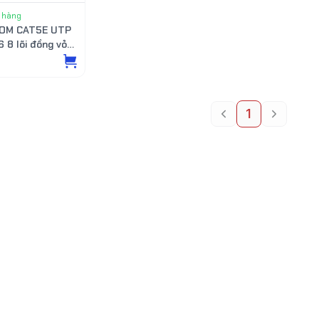
 hàng
COM CAT5E UTP
 8 lõi đồng vỏ
y gia cường
m)
1