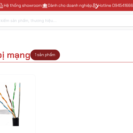
Hệ thống showroom
Dành cho doanh nghiệp
Hotline
094541666
bị mạng
1
sản phẩm