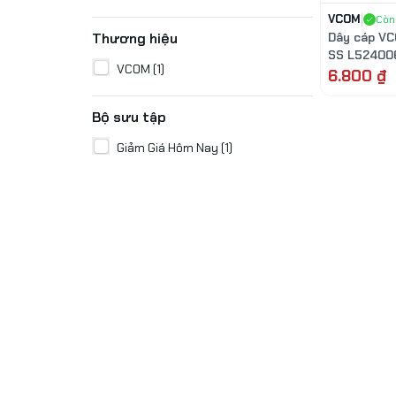
VCOM
|
Còn
Thương hiệu
Dây cáp V
SS L524006
VCOM
(
1
)
màu đen dâ
6.800 ₫
(cuộn 305
Bộ sưu tập
Giảm Giá Hôm Nay
(
1
)