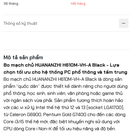
36 tháng
Hết hàng
Thông số kỹ thuật
Mô tả sản phẩm
Bo mạch chủ HUANANZHI H610M-VH-A Black - Lựa
chọn tối ưu cho hệ thống PC phổ thông và tầm trung
Bo mạch chủ HUANANZHI H610M-VH-A Black là dòng sản
phẩm “quốc dân” được thiết kế dành riêng cho người dùng
phổ thông, học sinh, sinh viên, văn phòng hoặc game thủ
với ngân sách vừa phải. Sản phẩm tương thích hoàn hảo
với các vi xử lý Intel thế hệ thứ 12 và 13 (socket LGA1700),
từ Celeron G6900, Pentium Gold G7400 cho đến các dòng
Core i3/i5 thế hệ mới, đặc biệt khuyến nghị sử dụng với
CPU dòng Core i Non-K để tối ưu hiệu năng và độ bền.