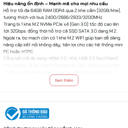
Hiệu năng ổn định – Mạnh mẽ cho mọi nhu cầu
Hỗ trợ tối đa 64GB RAM DDR4 qua 2 khe cắm (32GB/khe),
tương thích với bus 2400/2666/2933/3200MHz.
Trang bị 1 khe M.2 NVMe PCIe x4 (Gen 3.0) tốc độ cao lên
tới 32Gbps, đồng thời hỗ trợ cả SSD SATA 3.0 dạng M.2.
Ngoài ra, bo mạch còn có 1 khe M.2 WIFI giúp bạn dễ dàng
nâng cấp kết nối không dây, tiện lợi cho các hệ thống mini
PC hoặc HTPC.
Cổng kết nối đa dạng: HDMI 2.0, VGA, USB 3.2 Gen1/Gen2,
LAN gigabit và âm thanh Realtek ALC897 chất lượng cao.
Thiết kế linh kiện chất lượng – Độ bền vượt trội
Hệ thống cấp điện 8 phase đảm bảo dòng điện ổn định cho
Xem thêm
CPU nhiều nhân, tăng khả năng hoạt động lâu dài và bền bỉ.
PCB 4 lớp giúp cải thiện khả năng tản nhiệt, giảm nhiễu
điện từ (EMI), tăng cường độ ổn định tín hiệu và bảo vệ tốt
hơn trong môi trường hoạt động phức tạp.
Kích thước M-ATX (220 x 180mm) phù hợp với hầu hết các
thùng máy phổ thông hiện nay.
Thông số kỹ thuật chính: