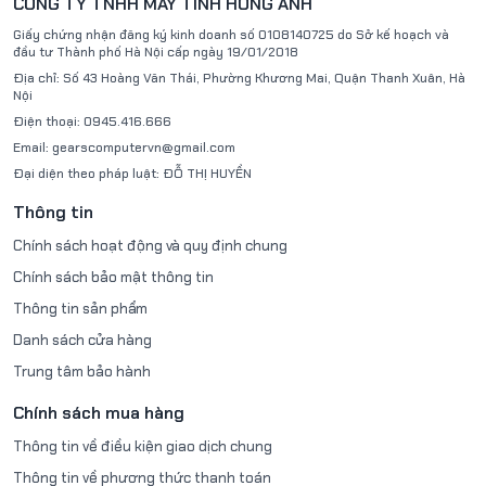
CÔNG TY TNHH MÁY TÍNH HỒNG ANH
Chipset: Intel H610
Giấy chứng nhận đăng ký kinh doanh số
0108140725
do Sở kế hoạch và
Socket CPU: LGA1700
đầu tư Thành phố Hà Nội
cấp ngày 19/01/2018
RAM: 2 khe DDR4 (tối đa 64GB)
Địa chỉ:
Số 43 Hoàng Văn Thái, Phường Khương Mai, Quận Thanh Xuân, Hà
Nội
Khe mở rộng: 1x PCIe 3.0 x16, 1x PCIe 3.0 x1
Điện thoại:
0945.416.666
Lưu trữ: 1x M.2 NVMe/SATA 3.0, 3x SATA 3.0
Email:
gearscomputervn@gmail.com
Âm thanh: Realtek ALC897
Đại diện theo pháp luật:
ĐỖ THỊ HUYỀN
Mạng LAN: Realtek RTL8111H Gigabit
Cổng kết nối sau:
Thông tin
4x USB 2.0, 2x USB 3.2
Chính sách hoạt động và quy định chung
1x HDMI 2.0, 1x VGA
Chính sách bảo mật thông tin
1x LAN, 1x Audio 3-jack
Hệ điều hành hỗ trợ: Windows 10/11
Thông tin sản phẩm
Nguồn cấp: 24PIN + 8PIN
Danh sách cửa hàng
Phụ kiện đi kèm:
Trung tâm bảo hành
1x Bo mạch chủ HUANANZHI H610M-VH-A Black
1x Cáp SATA
Chính sách mua hàng
Hướng dẫn sử dụng
Thông tin về điều kiện giao dịch chung
HUANANZHI là thương hiệu phần cứng nổi tiếng đến từ
Thông tin về phương thức thanh toán