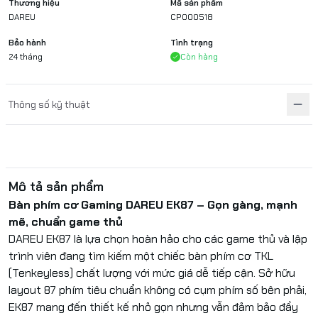
Thương hiệu
Mã sản phẩm
DAREU
CP000518
Bảo hành
Tình trạng
24 tháng
Còn hàng
Thông số kỹ thuật
Mô tả sản phẩm
Bàn phím cơ Gaming DAREU EK87 – Gọn gàng, mạnh
mẽ, chuẩn game thủ
DAREU EK87 là lựa chọn hoàn hảo cho các game thủ và lập
trình viên đang tìm kiếm một chiếc bàn phím cơ TKL
(Tenkeyless) chất lượng với mức giá dễ tiếp cận. Sở hữu
layout 87 phím tiêu chuẩn không có cụm phím số bên phải,
EK87 mang đến thiết kế nhỏ gọn nhưng vẫn đảm bảo đầy