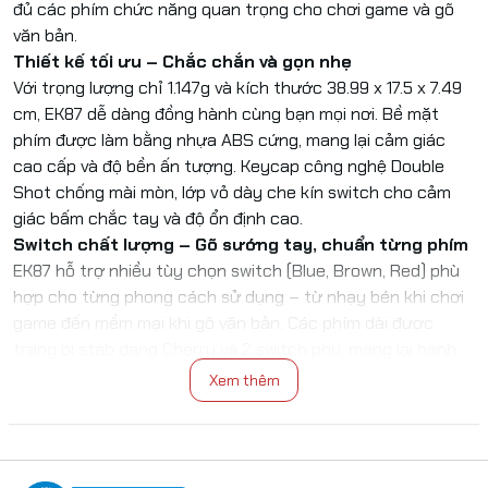
đủ các phím chức năng quan trọng cho chơi game và gõ
văn bản.
Thiết kế tối ưu – Chắc chắn và gọn nhẹ
Với trọng lượng chỉ 1.147g và kích thước 38.99 x 17.5 x 7.49
cm, EK87 dễ dàng đồng hành cùng bạn mọi nơi. Bề mặt
phím được làm bằng nhựa ABS cứng, mang lại cảm giác
cao cấp và độ bền ấn tượng. Keycap công nghệ Double
Shot chống mài mòn, lớp vỏ dày che kín switch cho cảm
giác bấm chắc tay và độ ổn định cao.
Switch chất lượng – Gõ sướng tay, chuẩn từng phím
EK87 hỗ trợ nhiều tùy chọn switch (Blue, Brown, Red) phù
hợp cho từng phong cách sử dụng – từ nhạy bén khi chơi
game đến mềm mại khi gõ văn bản. Các phím dài được
trang bị stab dạng Cherry và 2 switch phụ, mang lại hành
trình phím mượt mà và ổn định hơn nhiều so với các phiên
Xem thêm
bản trước.
Hiệu ứng LED đơn sắc / đa sắc – Cá nhân hóa phong
cách chơi game
Trang bị hệ thống LED đơn sắc / đa màu sắc với 3 chế độ